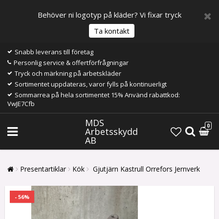
Behöver ni logotyp på kläder? Vi fixar tryck
Ta kontakt
Snabb leverans till företag
Personlig service & offertförfrågningar
Tryck och märkning på arbetskläder
Sortimentet uppdateras, varor fylls på kontinuerligt
Sommarrea på hela sortimentet 15% Använd rabattkod:
VwJE7Cfb
MDS
0
Arbetsskydd
AB
Presentartiklar
Kök
Gjutjärn Kastrull Orrefors Jernverk
- 56%