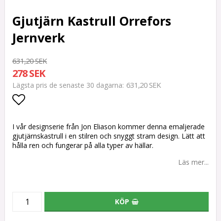
Gjutjärn Kastrull Orrefors
Jernverk
631,20 SEK
278 SEK
631,20 SEK
Lägsta pris de senaste 30 dagarna
Lägg till i favoritlistan
I vår designserie från Jon Eliason kommer denna emaljerade
gjutjärnskastrull i en stilren och snyggt stram design. Lätt att
hålla ren och fungerar på alla typer av hällar.
Läs mer...
KÖP