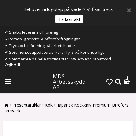
Behöver ni logotyp på kläder? Vi fixar tryck
Ta kontakt
Snabb leverans till företag
Personlig service & offertförfrågningar
Tryck och märkning på arbetskläder
Sortimentet uppdateras, varor fylls på kontinuerligt
Sommarrea på hela sortimentet 15% Använd rabattkod:
VwJE7Cfb
MDS
0
Arbetsskydd
AB
Presentartiklar
Kök
Japansk Kockkniv Premium Orrefors
Jernverk