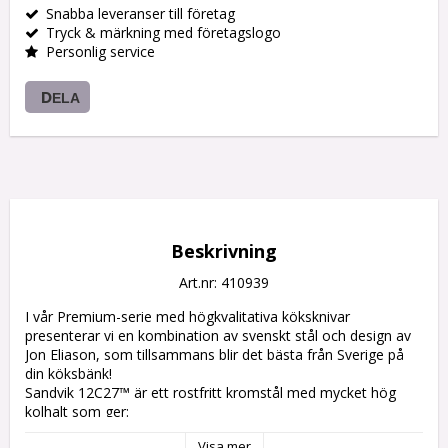
Snabba leveranser till företag
Tryck & märkning med företagslogo
Personlig service
DELA
Beskrivning
Art.nr: 410939
I vår Premium-serie med högkvalitativa köksknivar 
presenterar vi en kombination av svenskt stål och design av 
Jon Eliason, som tillsammans blir det bästa från Sverige på 
din köksbänk!

Sandvik 12C27™ är ett rostfritt kromstål med mycket hög 
kolhalt som ger:

- Mycket hög härdighet

Visa mer