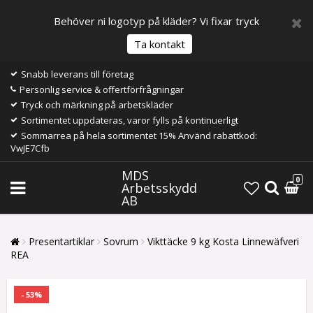
Behöver ni logotyp på kläder? Vi fixar tryck
Ta kontakt
Snabb leverans till företag
Personlig service & offertförfrågningar
Tryck och märkning på arbetskläder
Sortimentet uppdateras, varor fylls på kontinuerligt
Sommarrea på hela sortimentet 15% Använd rabattkod:
VwJE7Cfb
MDS
0
Arbetsskydd
AB
Presentartiklar
Sovrum
Vikttäcke 9 kg Kosta Linnewäfveri
REA
- 53%