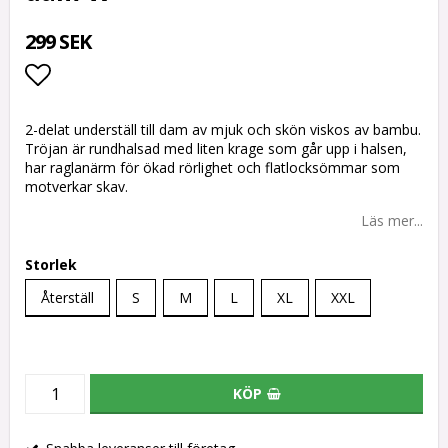
299 SEK
Lägg till i favoritlistan
2-delat underställ till dam av mjuk och skön viskos av bambu.
Tröjan är rundhalsad med liten krage som går upp i halsen,
har raglanärm för ökad rörlighet och flatlocksömmar som
motverkar skav.
Läs mer...
Storlek
Återställ
S
M
L
XL
XXL
KÖP