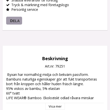
Snabba leveranser till företag
Tryck & märkning med företagslogo
Personlig service
DELA
Beskrivning
Art.nr: 79251
 Byxan har normalhög midja och bekväm passform. 
Bambuns naturliga egenskaper gör att fukt transporteras 
bort från kroppen och håller huden fräsch längre.

95% viskos av bambu, 5% elastan

60° tvätt

LIFE WEAR® Bamboo. Ekologiskt odlad råvara minskar 
miljöpåverkan..Runda mjuka fibrer för optimal komfort. 
Visa mer
Naturliga egenskaper, håller materialet fräscht längre.
