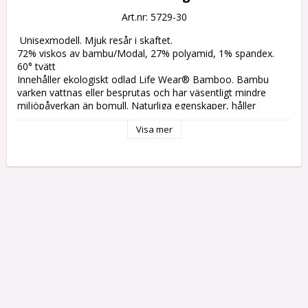
Art.nr: 5729-30
 Unisexmodell. Mjuk resår i skaftet.

72% viskos av bambu/Modal, 27% polyamid, 1% spandex.

60° tvätt

Innehåller ekologiskt odlad Life Wear® Bamboo. Bambu 
varken vattnas eller besprutas och har väsentligt mindre 
miljöpåverkan än bomull. Naturliga egenskaper, håller 
materialet fräscht längre. Håller huden sval och verkar 
Visa mer
fuktighetsreglerande. Runda, lena fibrer som är bra för 
känslig hud. Lyxigt, mjukt och följsamt.