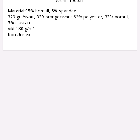
Art.nr: 150631
Material:95% bomull, 5% spandex

329 gul/svart, 339 orange/svart: 62% polyester, 33% bomull, 
5% elastan

Vikt:180 g/m²

Kön:Unisex