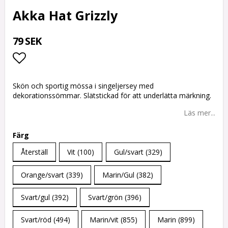
Akka Hat Grizzly
79 SEK
Lägg till i favoritlistan
Skön och sportig mössa i singeljersey med
dekorationssömmar. Slätstickad för att underlätta märkning.
Läs mer...
Färg
Återställ
Vit (100)
Gul/svart (329)
Orange/svart (339)
Marin/Gul (382)
Svart/gul (392)
Svart/grön (396)
Svart/röd (494)
Marin/vit (855)
Marin (899)