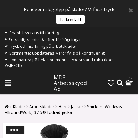
Behöver ni logotyp på kläder? Vi fixar tryck
Ta kontakt
Snabb leverans till företag
Personlig service & offertförfrågningar
Tryck och märkning på arbetskläder
Sortimentet uppdateras, varor fylls på kontinuerligt
Sommarrea på hela sortimentet 15% Använd rabattkod:
VwJE7Cfb
MDS
0
Arbetsskydd
AB
Kläder
Arbetskläder
Herr
Jackor
Snickers Workwear –
AllroundWork, 37.5® fodrad jacka
NYHET