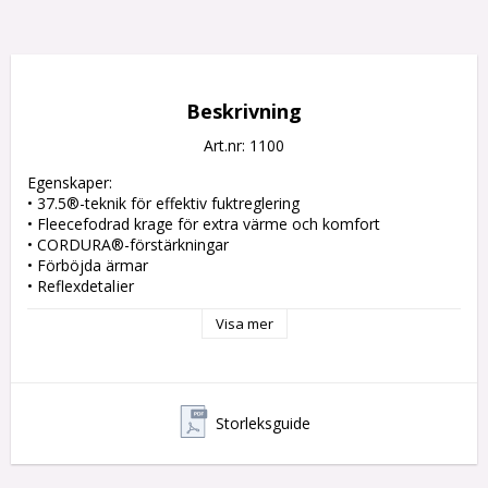
Beskrivning
Art.nr: 1100
Egenskaper:

• 37.5®-teknik för effektiv fuktreglering

• Fleecefodrad krage för extra värme och komfort

• CORDURA®-förstärkningar

• Förböjda ärmar

• Reflexdetaljer

• Bröstficka med ID-korthållare

Visa mer
Material:

Huvudtyg: 100 % polyamid 220.0 g/m², Förstärkning: 100 % 
Cordura-polyamid 212.0 g/m², Vaddering: 50 % 37.5® 
återvunnen polyester (PES), 35 % REPREVE®-polyester (PES), 
Storleksguide
10 % återvunnen polyester (PES), 5 % polyester (PES) 120.0 
g/m², Foder: 100 % solution-dyed polyamid 65.0 g/m²
