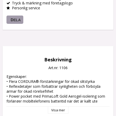
Tryck & märkning med företagslogo
Personlig service
DELA
Beskrivning
Art.nr: 1106
Egenskaper:

• Flera CORDURA®-förstärkningar för ökad slitstyrka

• Reflexdetaljer som förbättrar synligheten och förböjda 
ärmar för ökad rörelsefrihet

• Power pocket med PrimaLoft Gold Aerogel-isolering som 
förlänger mobiltelefonens batteritid när det är kallt ute

• Utvändiga fickor: 2 handvärmarfickor med dragkedja, 1 
Visa mer
bröstficka med dragkedja och ID-korthållare (samma som 
Power Pocket)
