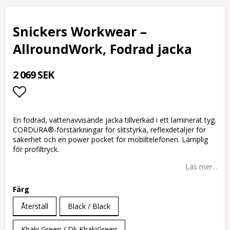
Snickers Workwear –
AllroundWork, Fodrad jacka
2 069 SEK
Lägg till i favoritlistan
En fodrad, vattenavvisande jacka tillverkad i ett laminerat tyg.
CORDURA®-förstärkningar för slitstyrka, reflexdetaljer för
säkerhet och en power pocket för mobiltelefonen. Lämplig
för profiltryck.
Läs mer...
Färg
Återställ
Black / Black
Khaki Green / Dk KhakiGreen