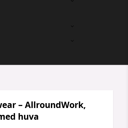
ear – AllroundWork,
 med huva