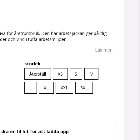
tan
uva för åretruntbruk. Den här arbetsjackan ger pålitlig
r och vind i tuffa arbetsmiljöer.
Läs mer...
storlek
Återställ
XS
S
M
L
XL
XXL
3XL
r dra en fil hit för att ladda upp