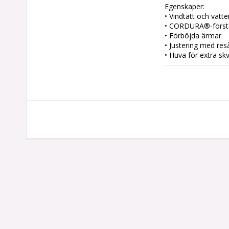
Egenskaper:

• Vindtätt och vatte
• CORDURA®-förstä
• Förböjda ärmar

• Justering med reså
• Huva för extra sky
• 2-vägs YKK-dragke
Material:

Huvudtyg: 100 % po