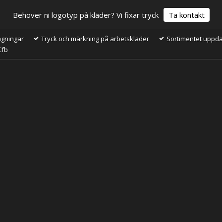
Behöver ni logotyp på kläder? Vi fixar tryck
Ta kontakt
ågningar
Tryck och märkning på arbetskläder
Sortimentet uppdat
Cfb