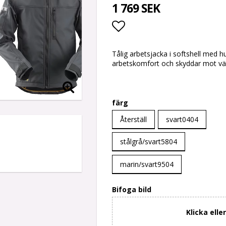
1 769 SEK
Lägg till i favoritlis
Tålig arbetsjacka i softshell med h
arbetskomfort och skyddar mot väde
färg
Återställ
svart0404
stålgrå/svart5804
marin/svart9504
Bifoga bild
Klicka elle