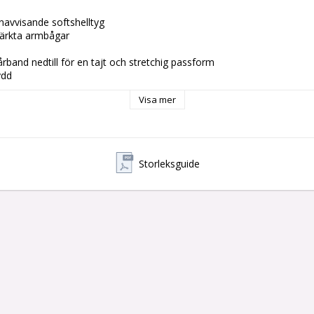
navvisande softshelltyg

rkta armbågar

rband nedtill för en tajt och stretchig passform

dd

dja

Visa mer
lyester, 265 g/m². Förstärkning: 100 % polyamid CORDURA®, 205 g/
Storleksguide