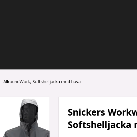
– AllroundWork, Softshelljacka med huva
Snickers Workw
Softshelljacka