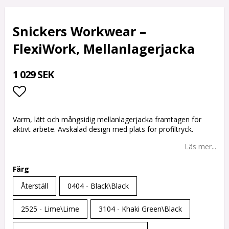
Snickers Workwear –
FlexiWork, Mellanlagerjacka
1 029 SEK
Lägg till i favoritlistan
Varm, lätt och mångsidig mellanlagerjacka framtagen för
aktivt arbete. Avskalad design med plats för profiltryck.
Läs mer...
Färg
Återställ
0404 - Black\Black
2525 - Lime\Lime
3104 - Khaki Green\Black