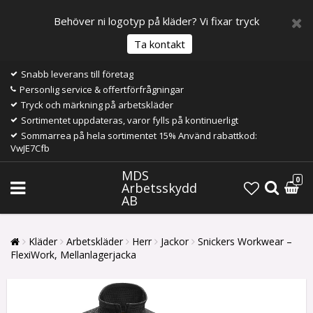
Behöver ni logotyp på kläder? Vi fixar tryck
Ta kontakt
Snabb leverans till företag
Personlig service & offertförfrågningar
Tryck och märkning på arbetskläder
Sortimentet uppdateras, varor fylls på kontinuerligt
Sommarrea på hela sortimentet 15% Använd rabattkod:
VwJE7Cfb
MDS
0
Arbetsskydd
AB
Kläder
Arbetskläder
Herr
Jackor
Snickers Workwear –
FlexiWork, Mellanlagerjacka