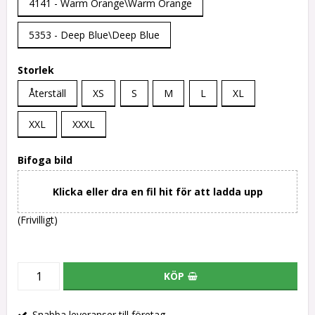
4141 - Warm Orange\Warm Orange
5353 - Deep Blue\Deep Blue
Storlek
Återställ
XS
S
M
L
XL
XXL
XXXL
Bifoga bild
Klicka eller dra en fil hit för att ladda upp
(Frivilligt)
KÖP
Snabba leveranser till företag