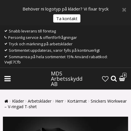
Behöver ni logotyp på kläder? Vi fixar tryck
Ta kontakt
Snabb leverans till företag
Personlig service & offertförfrågningar
Tryck och märkning på arbetskläder
Sortimentet uppdateras, varor fylls på kontinuerligt
Sommarrea på hela sortimentet 15% Använd rabattkod:
VwJE7Cfb
MDS
0
Arbetsskydd
AB
Kläder
Arbetskläder
Herr
Kortärmat
Snickers Workwear
– V-ringad T-shirt