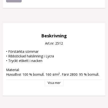
Beskrivning
Art.nr: 2512
• Förstärkta sömmar

• Ribbstickad halslinning i Lycra

• Tryckt etikett i nacken

Material:

Huvudtyg: 100 % bomull, 160 g/m², Färg 2800: 95 % bomull, 
5 % viskos
Visa mer