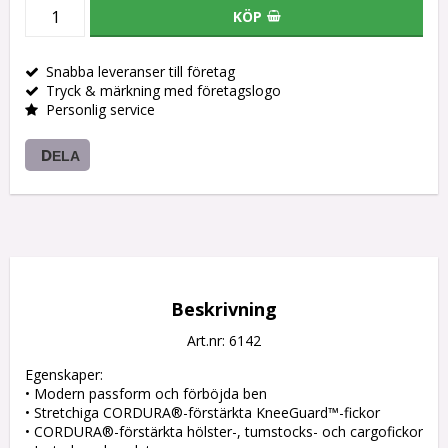
KÖP
Snabba leveranser till företag
Tryck & märkning med företagslogo
Personlig service
DELA
Beskrivning
Art.nr: 6142
Egenskaper:

• Modern passform och förböjda ben

• Stretchiga CORDURA®-förstärkta KneeGuard™-fickor

• CORDURA®-förstärkta hölster-, tumstocks- och cargofickor
