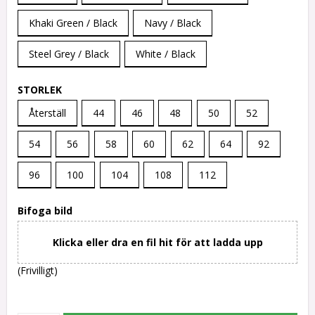
Khaki Green / Black
Navy / Black
Steel Grey / Black
White / Black
STORLEK
Återställ
44
46
48
50
52
54
56
58
60
62
64
92
96
100
104
108
112
Bifoga bild
Klicka eller dra en fil hit för att ladda upp
(Frivilligt)