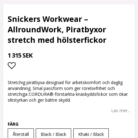
Snickers Workwear –
AllroundWork, Piratbyxor
stretch med hölsterfickor
1 315 SEK
Lägg till i favoritlistan
Stretchig piratbyxa designad för arbetskomfort och daglig
användning. Smal passform som ger rörelsefrihet och
stretchiga CORDURA®-förstärkta knäskyddsfickor som ökar
slitstyrkan och ger bättre skydd.
Läs mer...
FÄRG
Återställ
Black / Black
Khaki / Black