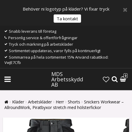
Behöver ni logotyp på kläder? Vi fixar tryck
Ta kontakt
Snabb leverans till företag
Personlig service & offertförfrågningar
Tryck och märkning på arbetskläder
Sortimentet uppdateras, varor fylls på kontinuerligt
Sommarrea på hela sortimentet 15% Använd rabattkod:
VwJE7Cfb
MDS
0
Arbetsskydd
AB
Kläder
Arbetskläder
Herr
Shorts
Snickers Workwear –
AllroundWork, Piratbyxor stretch med hölsterfickor