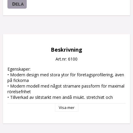
DELA
Beskrivning
Art.nr: 6100
Egenskaper:

• Modern design med stora ytor för företagsprofilering, även 
på fickorna

• Modern modell med något stramare passform för maximal 
rörelsefrihet

• Tillverkad av slitstarkt men ändå mjukt, stretchigt och 
lättskött tyg för överlägsen långvarig komfort

Visa mer
• Stora fram och bakfickor. Benfickor med telefonficka och 
lättåtkomliga pennfack

• Non-scratch design med dolda knappar

Material:
