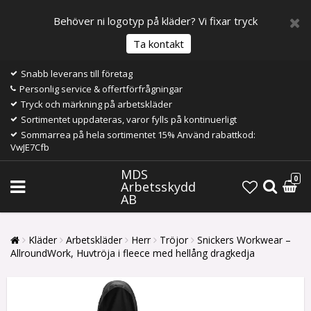
Behöver ni logotyp på kläder? Vi fixar tryck
Ta kontakt
Snabb leverans till företag
Personlig service & offertförfrågningar
Tryck och märkning på arbetskläder
Sortimentet uppdateras, varor fylls på kontinuerligt
Sommarrea på hela sortimentet 15% Använd rabattkod:
VwJE7Cfb
MDS
0
Arbetsskydd
AB
Kläder
Arbetskläder
Herr
Tröjor
Snickers Workwear –
AllroundWork, Huvtröja i fleece med hellång dragkedja