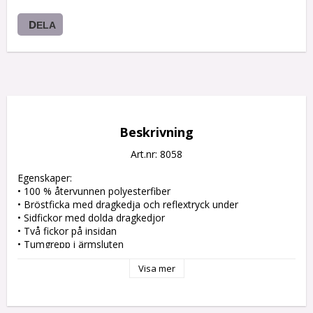
DELA
Beskrivning
Art.nr: 8058
Egenskaper:

• 100 % återvunnen polyesterfiber

• Bröstficka med dragkedja och reflextryck under

• Sidfickor med dolda dragkedjor

• Två fickor på insidan

• Tumgrepp i ärmsluten

• Flatlocksömmar

Visa mer
Material:

Huvudtyg: 48 % REPREVE® återvunnen polyester, 52 % 
återvunnen polyester, 256 g/m². Foder i ficka: 100 % 