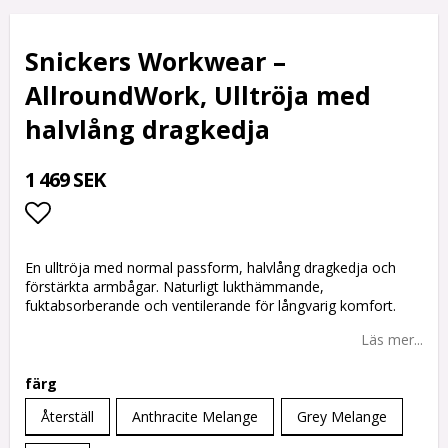
Snickers Workwear –
AllroundWork, Ulltröja med
halvlång dragkedja
1 469 SEK
Lägg till i favoritlistan
En ulltröja med normal passform, halvlång dragkedja och
förstärkta armbågar. Naturligt lukthämmande,
fuktabsorberande och ventilerande för långvarig komfort.
Läs mer...
färg
Återställ
Anthracite Melange
Grey Melange