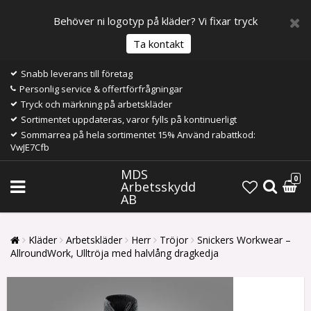
Behöver ni logotyp på kläder? Vi fixar tryck
Ta kontakt
Snabb leverans till företag
Personlig service & offertförfrågningar
Tryck och märkning på arbetskläder
Sortimentet uppdateras, varor fylls på kontinuerligt
Sommarrea på hela sortimentet 15% Använd rabattkod:
VwJE7Cfb
MDS
0
Arbetsskydd
AB
Kläder
Arbetskläder
Herr
Tröjor
Snickers Workwear –
AllroundWork, Ulltröja med halvlång dragkedja