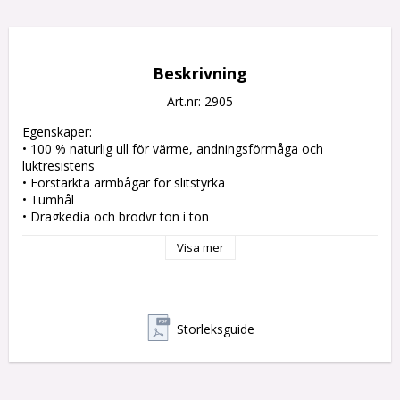
Beskrivning
Art.nr: 2905
Egenskaper:

• 100 % naturlig ull för värme, andningsförmåga och 
luktresistens

• Förstärkta armbågar för slitstyrka

• Tumhål

• Dragkedja och brodyr ton i ton

• Snickers Workwear-märke av äppelläder

Visa mer
Material:

Huvudtyg: 100 % ull

Förstärkning: 100 % polyamid, 190 g/m²
Storleksguide