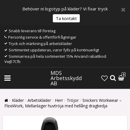
Behöver ni logotyp på kläder? Vi fixar tryck
Ta kontakt
Snabb leverans till företag
Personlig service & offertförfrågningar
Tryck och märkning på arbetskläder
Sortimentet uppdateras, varor fylls på kontinuerligt
Sommarrea på hela sortimentet 15% Använd rabattkod:
VwJE7Cfb
MDS
0
Arbetsskydd
AB
Kläder
Arbetskläder
Herr
Tröjor
Snickers Workwear –
FlexiWork, Mellanlager huvtröja med hellång dragkedja