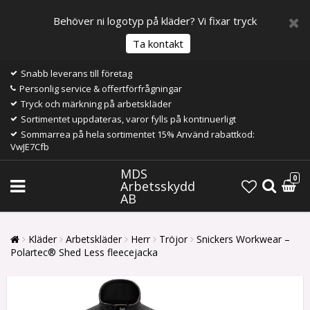
Behöver ni logotyp på kläder? Vi fixar tryck
Ta kontakt
Snabb leverans till företag
Personlig service & offertförfrågningar
Tryck och märkning på arbetskläder
Sortimentet uppdateras, varor fylls på kontinuerligt
Sommarrea på hela sortimentet 15% Använd rabattkod:
VwJE7Cfb
MDS
0
Arbetsskydd
AB
Kläder
Arbetskläder
Herr
Tröjor
Snickers Workwear –
Polartec® Shed Less fleecejacka