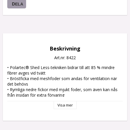
DELA
Beskrivning
Art.nr: 8422
• Polartec® Shed Less-tekniken bidrar till att 85 % mindre 
fibrer avges vid tvätt

• Bröstficka med meshfoder som andas för ventilation när 
det behövs

• Rymliga nedre fickor med mjukt foder, som även kan nås 
från insidan för extra förvaring

• Diskret Snickers Workwear-logotyp broderad baktill

Visa mer
• Skyddande knappslå och skönt foder för komfort

• Lämplig för profiltryck

Material:

Huvudtyg: 100 % återvunnen polyester 159.0 g/m²