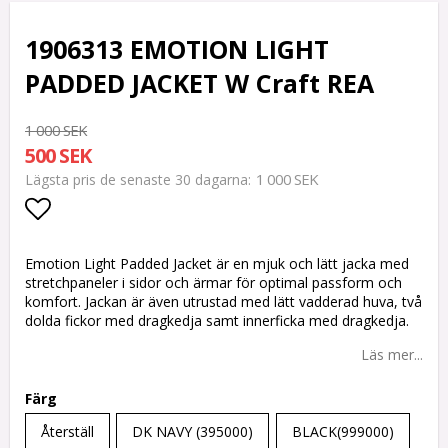
1906313 EMOTION LIGHT
PADDED JACKET W Craft REA
1 000 SEK
500 SEK
1 000 SEK
Lägsta pris de senaste 30 dagarna
Lägg till i favoritlistan
Emotion Light Padded Jacket är en mjuk och lätt jacka med
stretchpaneler i sidor och ärmar för optimal passform och
komfort. Jackan är även utrustad med lätt vadderad huva, två
dolda fickor med dragkedja samt innerficka med dragkedja.
Läs mer...
Färg
Återställ
DK NAVY (395000)
BLACK(999000)