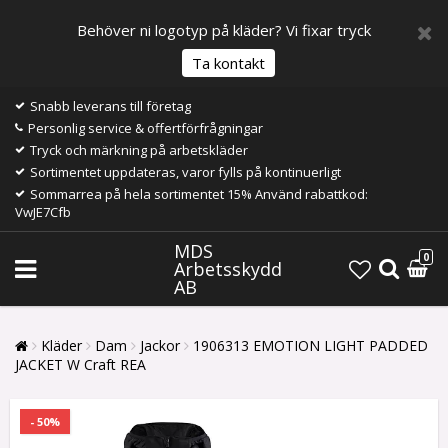
Behöver ni logotyp på kläder? Vi fixar tryck
Ta kontakt
Snabb leverans till företag
Personlig service & offertförfrågningar
Tryck och märkning på arbetskläder
Sortimentet uppdateras, varor fylls på kontinuerligt
Sommarrea på hela sortimentet 15% Använd rabattkod:
VwJE7Cfb
MDS
0
Arbetsskydd
AB
Kläder
Dam
Jackor
1906313 EMOTION LIGHT PADDED
JACKET W Craft REA
- 50%