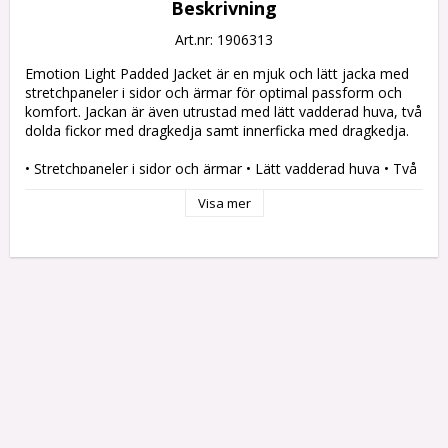
Beskrivning
Art.nr: 1906313
Emotion Light Padded Jacket är en mjuk och lätt jacka med 
stretchpaneler i sidor och ärmar för optimal passform och 
komfort. Jackan är även utrustad med lätt vadderad huva, två 
dolda fickor med dragkedja samt innerficka med dragkedja.

• Stretchpaneler i sidor och ärmar • Lätt vadderad huva • Två 
fickor med dragkedja • Innerficka med dragkedja

Visa mer
Material	Body: 100% polyester, Side panels: 100% polyester

Egenskaper	 Lightweight

Stretch

Soft Touch

Kön	Dam

Vikt	60gr padding