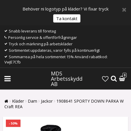
Behöver ni logotyp på kläder? Vi fixar tryck
Ta kontakt
Snabb leverans till företag
Personlig service & offertförfrågningar
Tryck och märkning på arbetskläder
Sortimentet uppdateras, varor fylls på kontinuerligt
Sommarrea på hela sortimentet 15% Använd rabattkod:
VwJE7Cfb
MDS
0
Arbetsskydd
AB
Kläder
Dam
Jackor
1908641 SPORTY DOWN PARKA W
Craft REA
- 50%