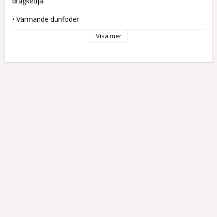
dragkedja.

• Värmande dunfoder

• Hög, fodrad krage

Visa mer
• Justerbar huva

• Två sidfickor

• Bröstficka med dragkedja

• Innerficka med dragkedja

Material	Body: 100% Polyamide, Padding: 80% down 20% 
feather

Kön	Dam

Vikt	300 g Padding