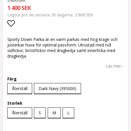
2 800 SEK
1 400 SEK
2 800 SEK
Lägsta pris de senaste 30 dagarna
Lägg till i favoritlistan
Sporty Down Parka är en varm parkas med hög krage och
justerbar huva för optimal passform. Utrustad med två
sidfickor, bröstfickor med dragkedja samt innerficka med
dragkedja.
Läs mer...
Färg
Återställ
Dark Navy (395000)
Storlek
Återställ
S
M
L