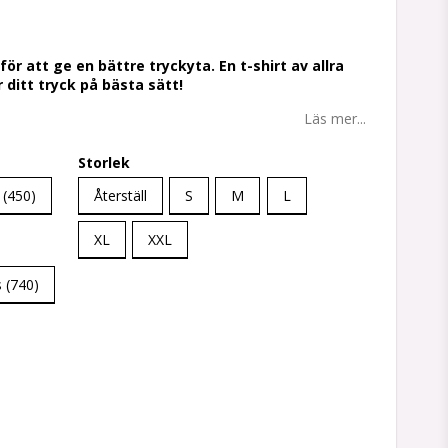
tan
ör att ge en bättre tryckyta. En t-shirt av allra
ditt tryck på bästa sätt!
Läs mer...
Storlek
 (450)
Återställ
S
M
L
XL
XXL
 (740)