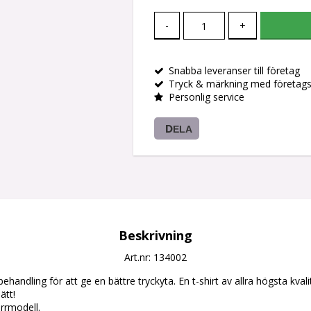
-
+
Snabba leveranser till företag
Tryck & märkning med företag
Personlig service
DELA
Beskrivning
Art.nr: 134002
ehandling för att ge en bättre tryckyta. En t-shirt av allra högsta kva
tt!

rmodell. 
