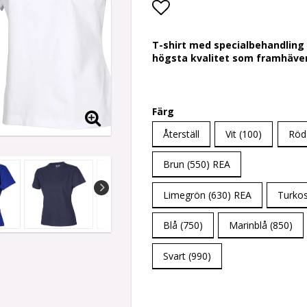
Lägg till i favoritlis
T-shirt med specialbehandling f
högsta kvalitet som framhäver 
Färg
Återställ
Vit (100)
Röd
Brun (550) REA
Limegrön (630) REA
Turkos
Blå (750)
Marinblå (850)
Svart (990)