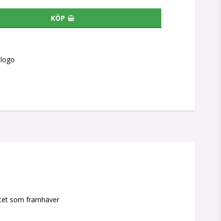
KÖP
slogo
litet som framhäver 