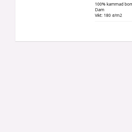
100% kammad bomu
Dam 

Vikt: 180 g/m2