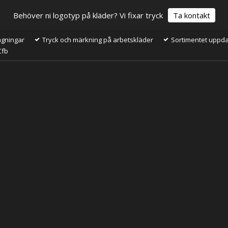
Behöver ni logotyp på kläder? Vi fixar tryck
Ta kontakt
ågningar
Tryck och märkning på arbetskläder
Sortimentet uppdat
Cfb