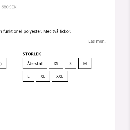
680 SEK
tan
ch funktionell polyester. Med två fickor.
Läs mer...
STORLEK
)
Återställ
XS
S
M
L
XL
XXL