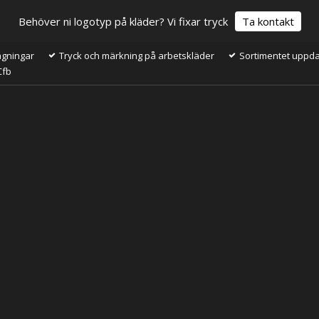
Behöver ni logotyp på kläder? Vi fixar tryck
Ta kontakt
ågningar
Tryck och märkning på arbetskläder
Sortimentet uppdat
Cfb