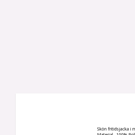
Skön fritidsjacka i 
Material	100% Polyester
