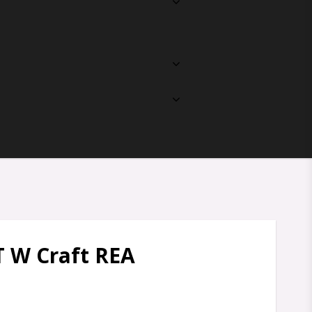
Din varukorg är tom
T W Craft REA