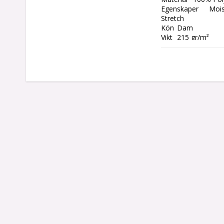
Egenskaper	Moisture Transport

Stretch

Kön	Dam

Vikt	215 gr/m²