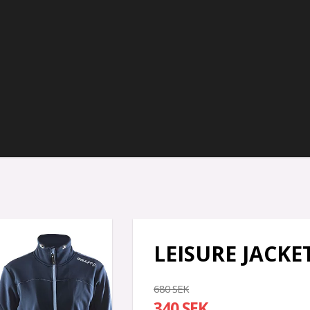
LEISURE JACKE
680 SEK
340 SEK