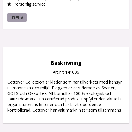
Personlig service
DELA
Beskrivning
Art.nr: 141006
Cottover Collection är kläder som har tillverkats med hänsyn 
till människa och miljö. Plaggen är certifierade av Svanen, 
GOTS och Oeko Tex. All bomull är 100 % ekologisk och 
Fairtrade-märkt. En certifierad produkt uppfyller den aktuella 
organisationens kriterier och har blivit oberoende 
kontrollerad. Cottover har valt märkningar som tillsammans 
täcker både kvalitet, hälsa, miljö och arbetsvillkor. Storlek: S - 
4XL.