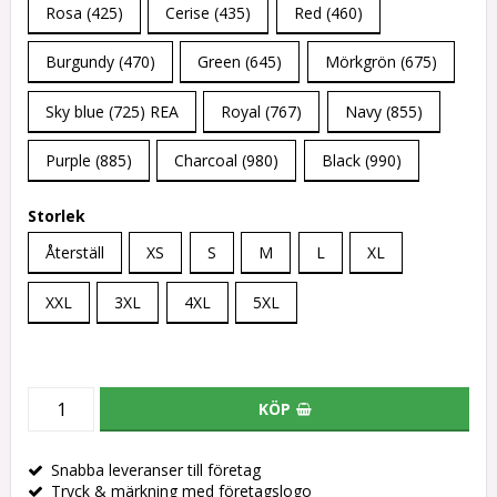
Rosa (425)
Cerise (435)
Red (460)
Burgundy (470)
Green (645)
Mörkgrön (675)
Sky blue (725) REA
Royal (767)
Navy (855)
Purple (885)
Charcoal (980)
Black (990)
Storlek
Återställ
XS
S
M
L
XL
XXL
3XL
4XL
5XL
KÖP
Snabba leveranser till företag
Tryck & märkning med företagslogo