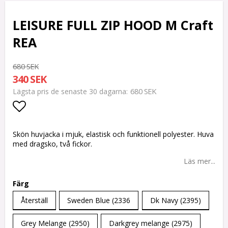
LEISURE FULL ZIP HOOD M Craft
REA
680 SEK
340 SEK
680 SEK
Lägsta pris de senaste 30 dagarna
Lägg till i favoritlistan
Skön huvjacka i mjuk, elastisk och funktionell polyester. Huva
med dragsko, två fickor.
Läs mer...
Färg
Återställ
Sweden Blue (2336
Dk Navy (2395)
Grey Melange (2950)
Darkgrey melange (2975)