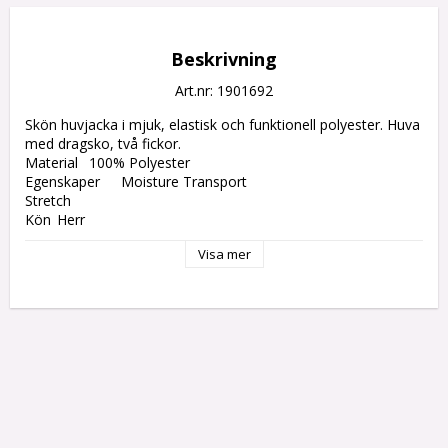
Beskrivning
Art.nr: 1901692
Skön huvjacka i mjuk, elastisk och funktionell polyester. Huva 
med dragsko, två fickor.

Material	100% Polyester

Egenskaper	Moisture Transport

Stretch

Kön	Herr

Vikt	215 gr/m²
Visa mer