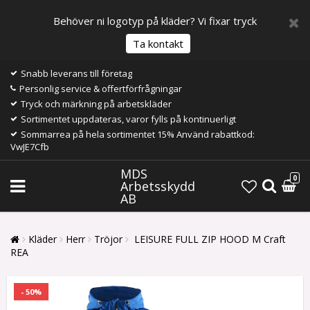
Behöver ni logotyp på kläder? Vi fixar tryck
Ta kontakt
Snabb leverans till företag
Personlig service & offertförfrågningar
Tryck och märkning på arbetskläder
Sortimentet uppdateras, varor fylls på kontinuerligt
Sommarrea på hela sortimentet 15% Använd rabattkod:
VwJE7Cfb
MDS
0
Arbetsskydd
AB
Kläder
Herr
Tröjor
LEISURE FULL ZIP HOOD M Craft
REA
- 50%