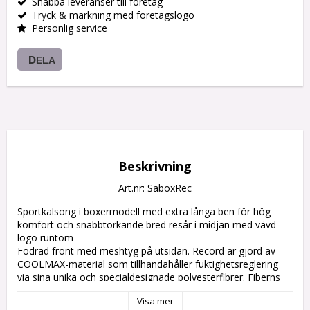
Snabba leveranser till företag
Tryck & märkning med företagslogo
Personlig service
DELA
Beskrivning
Art.nr: SaboxRec
Sportkalsong i boxermodell med extra långa ben för hög 
komfort och snabbtorkande bred resår i midjan med vävd 
logo runtom

Fodrad front med meshtyg på utsidan. Record är gjord av 
COOLMAX-material som tillhandahåller fuktighetsreglering 
via sina unika och specialdesignade polyesterfibrer. Fiberns 
inbyggda kanaler leder bort fukten från huden till materialets 
Visa mer
ytskikt där den avdunstar. Maskintvätt 40 grader.
