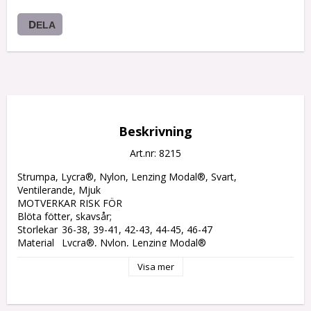
DELA
Beskrivning
Art.nr: 8215
Strumpa, Lycra®, Nylon, Lenzing Modal®, Svart, 
Ventilerande, Mjuk

MOTVERKAR RISK FÖR

Blöta fötter, skavsår;

Storlekar	36-38, 39-41, 42-43, 44-45, 46-47

Material	Lycra®, Nylon, Lenzing Modal®

Materialspecifikation	Modal, Nylon, Elastan

Visa mer
Par per bunt/kartong	12/60

Färg	Svart