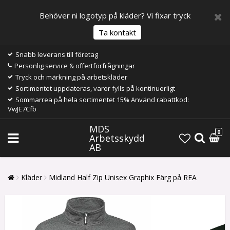
Behöver ni logotyp på kläder? Vi fixar tryck
Ta kontakt
Snabb leverans till företag
Personlig service & offertförfrågningar
Tryck och märkning på arbetskläder
Sortimentet uppdateras, varor fylls på kontinuerligt
Sommarrea på hela sortimentet 15% Använd rabattkod:
VwJE7Cfb
MDS
0
Arbetsskydd
AB
Kläder
Midland Half Zip Unisex Graphix Färg på REA