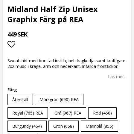
Midland Half Zip Unisex
Graphix Färg på REA
449 SEK
Lägg till i favoritlistan
Sweatshirt med borstad insida, hel dragkedja samt kraftigare
2x2 mudd i krage, ärm och nederkant. Infällda frontfickor.
Läs mer...
Färg
Återställ
Mörkgrön (690) REA
Royal (765) REA
Grå (967) REA
Röd (460)
Burgundy (464)
Grön (658)
Marinblå (855)