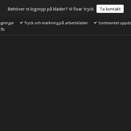
Behöver ni logotyp på kläder? Vi fixar tryck
Ta kontakt
ågningar
Tryck och märkning på arbetskläder
Sortimentet uppdat
Cfb