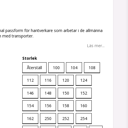
tan
al passform för hantverkare som arbetar i de allmänna
h med transporter.
Läs mer...
Storlek
Återställ
100
104
108
112
116
120
124
146
148
150
152
154
156
158
160
162
250
252
254