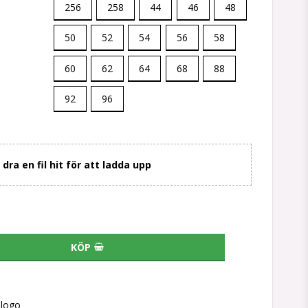
256
258
44
46
48
50
52
54
56
58
60
62
64
68
88
92
96
r dra en fil hit för att ladda upp
KÖP
slogo