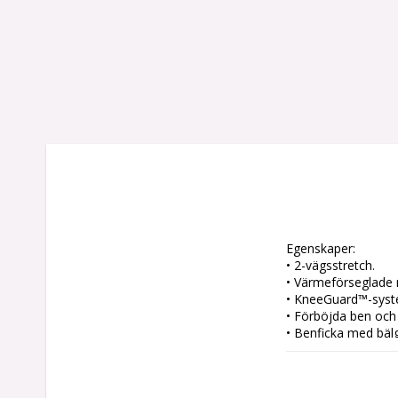
Egenskaper:

• 2-vägsstretch.

• Värmeförseglade r
• KneeGuard™-syst
• Förböjda ben och g
• Benficka med bälg 
• Verktygshållare
Material:
