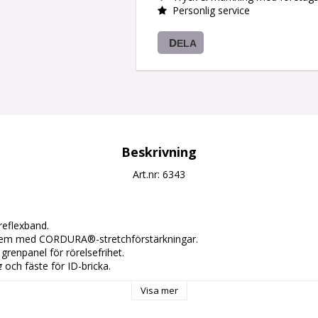
Personlig service
DELA
Beskrivning
Art.nr: 6343
eflexband.

em med CORDURA®-stretchförstärkningar.

renpanel för rörelsefrihet.

och fäste för ID-bricka.

 och CORDURA®-tumstocksficka med knivknapp

Visa mer