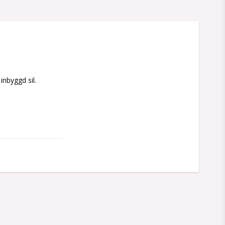
nbyggd sil. 
du behöver för att 
 drinkar.

rfekt balanserade 