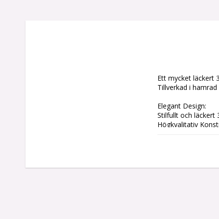
Ett mycket läckert 
Tillverkad i hamrad s
Elegant Design:

Stilfullt och läcker
Högkvalitativ Konstr
Tillverkat i hamrad 
Praktisk Funktionalit
Innehåller en istång
skapa perfekta drink
Mångsidig Användni
Idealiskt för både 
Dubbelmått för Exa
Dubbelsidigt mått/j
drinkar.

Smidig Sil:
