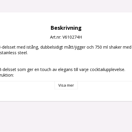
Beskrivning
Art.nr: V610274H
3-delsset med istång, dubbelsidigt mått/jigger och 750 ml shaker med i
tainless steel.

t 3-delsset som ger en touch av elegans till varje cocktailupplevelse.

uktion:

rostfritt stål för enastående kvalitet och lång hållbarhet.

Visa mer
et:

, dubbelsidigt mått/jigger och en 750 ml shaker med inbyggd sil – allt 
ar.

ng:

professionella bartenders och hemmakockar som vill imponera med sina
kt Mätning:

igger för exakt och noggrann mätning, vilket gör det lätt att skapa pe