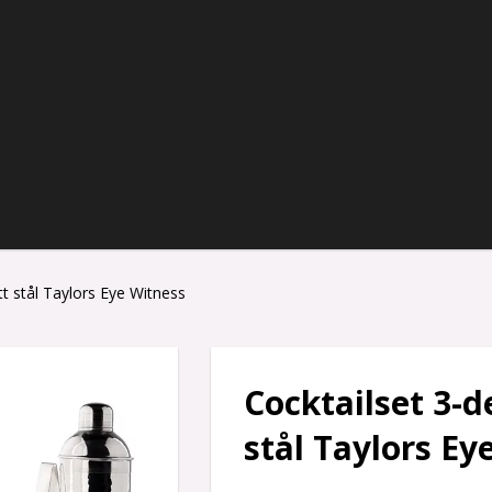
tt stål Taylors Eye Witness
Cocktailset 3-d
stål Taylors Ey