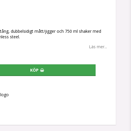
tan
stång, dubbelsidigt mått/jigger och 750 ml shaker med
nless steel.
Läs mer...
KÖP
slogo