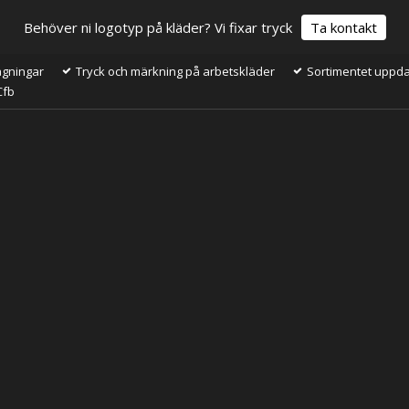
Behöver ni logotyp på kläder? Vi fixar tryck
Ta kontakt
ågningar
Tryck och märkning på arbetskläder
Sortimentet uppdat
Cfb