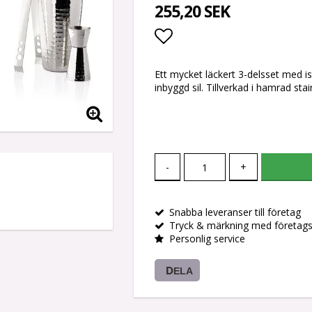
255,20 SEK
Lägg till i favoritlis
Ett mycket läckert 3-delsset med i
inbyggd sil. Tillverkad i hamrad stai
-
+
Snabba leveranser till företag
Tryck & märkning med företag
Personlig service
DELA