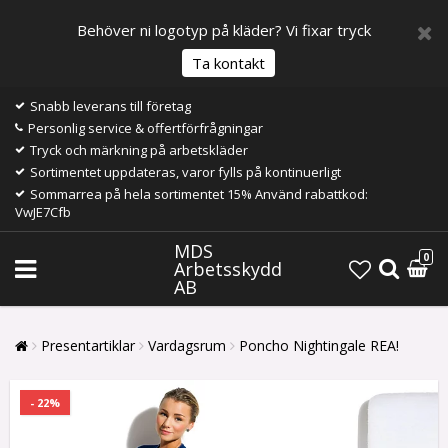
Behöver ni logotyp på kläder? Vi fixar tryck
Ta kontakt
Snabb leverans till företag
Personlig service & offertförfrågningar
Tryck och märkning på arbetskläder
Sortimentet uppdateras, varor fylls på kontinuerligt
Sommarrea på hela sortimentet 15% Använd rabattkod:
VwJE7Cfb
MDS
0
Arbetsskydd
AB
Presentartiklar
Vardagsrum
Poncho Nightingale REA!
- 22%