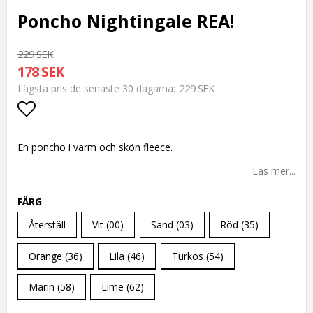
Poncho Nightingale REA!
229 SEK
178 SEK
229 SEK
Lägsta pris de senaste 30 dagarna
Lägg till i favoritlistan
En poncho i varm och skön fleece.
Läs mer...
FÄRG
Återställ
Vit (00)
Sand (03)
Röd (35)
Orange (36)
Lila (46)
Turkos (54)
Marin (58)
Lime (62)