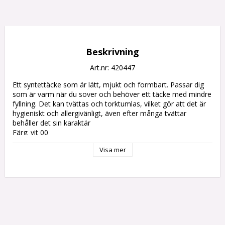
Beskrivning
Art.nr: 420447
Ett syntettäcke som är lätt, mjukt och formbart. Passar dig 
som är varm när du sover och behöver ett täcke med mindre 
fyllning. Det kan tvättas och torktumlas, vilket gör att det är 
hygieniskt och allergivänligt, även efter många tvättar 
behåller det sin karaktär

Färg: vit 00

Storlek: 150*210cm

Visa mer
Vikt: 700g

Material: Tyg i bomull, fyllning i polyesterfiber