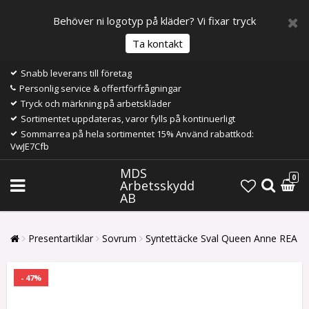
Behöver ni logotyp på kläder? Vi fixar tryck
Ta kontakt
Snabb leverans till företag
Personlig service & offertförfrågningar
Tryck och märkning på arbetskläder
Sortimentet uppdateras, varor fylls på kontinuerligt
Sommarrea på hela sortimentet 15% Använd rabattkod:
VwJE7Cfb
MDS
0
Arbetsskydd
AB
Presentartiklar
Sovrum
Syntettäcke Sval Queen Anne REA
- 47%