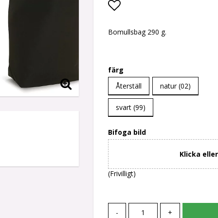
Lägg till i favoritlis
Bomullsbag 290 g.
färg
Återställ
natur (02)
svart (99)
Bifoga bild
Klicka elle
(Frivilligt)
-
+