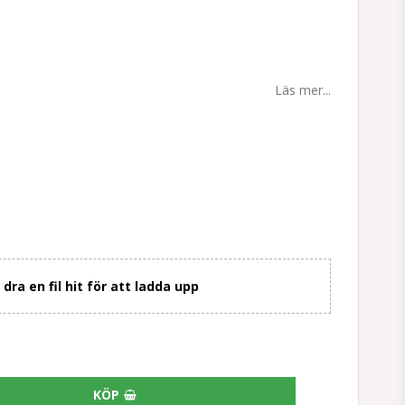
tan
Läs mer...
r dra en fil hit för att ladda upp
KÖP