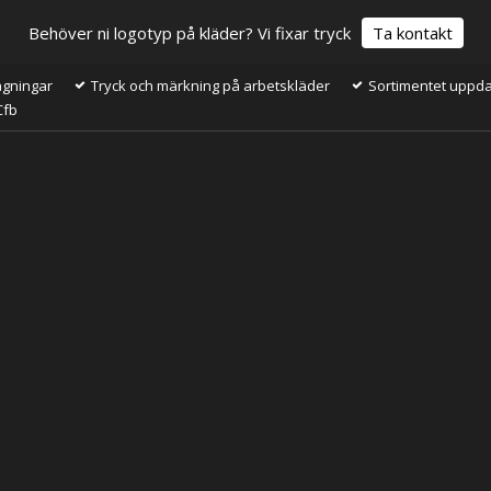
Behöver ni logotyp på kläder? Vi fixar tryck
Ta kontakt
ågningar
Tryck och märkning på arbetskläder
Sortimentet uppdat
Cfb