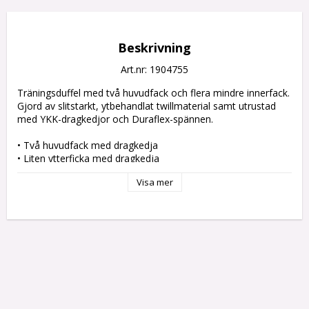
Beskrivning
Art.nr: 1904755
Träningsduffel med två huvudfack och flera mindre innerfack. 
Gjord av slitstarkt, ytbehandlat twillmaterial samt utrustad 
med YKK-dragkedjor och Duraflex-spännen.

• Två huvudfack med dragkedja

• Liten ytterficka med dragkedja

• Reflekterande tejp

Visa mer
• Bärhandtag och axelrem

• Innerfack i mesh med foder

• 56x26x28 cm

Material	100% Polyester

Kön	Herr, Dam

Måttinformation	55x30x24 cm