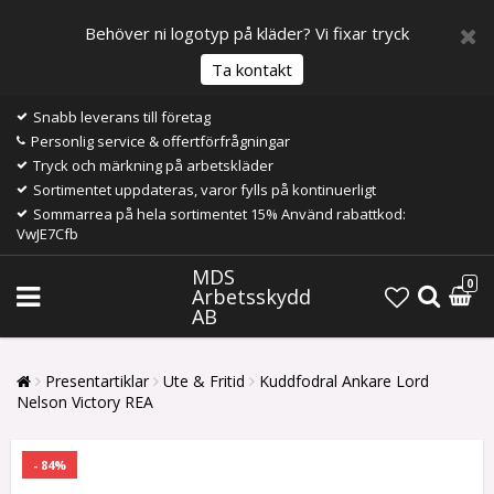
Behöver ni logotyp på kläder? Vi fixar tryck
Ta kontakt
Snabb leverans till företag
Personlig service & offertförfrågningar
Tryck och märkning på arbetskläder
Sortimentet uppdateras, varor fylls på kontinuerligt
Sommarrea på hela sortimentet 15% Använd rabattkod:
VwJE7Cfb
MDS
0
Arbetsskydd
AB
Presentartiklar
Ute & Fritid
Kuddfodral Ankare Lord
Nelson Victory REA
- 84%