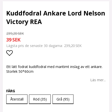
Kuddfodral Ankare Lord Nelson
Victory REA
239,20 SEK
39 SEK
239,20 SEK
Lägsta pris de senaste 30 dagarna
Lägg till i favoritlistan
Ett lätt fodrat kuddfodral med maritimt inslag av ett ankare.
Storlek 50*60cm
Läs mer...
FÄRG
Återställ
Röd (35)
Grå (95)