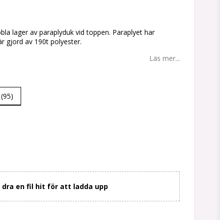
tan
bla lager av paraplyduk vid toppen. Paraplyet har
r gjord av 190t polyester.
Läs mer...
 (95)
r dra en fil hit för att ladda upp