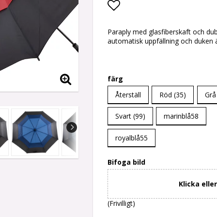
Lägg till i favoritlis
Paraply med glasfiberskaft och dub
automatisk uppfällning och duken ä
färg
Återställ
Röd (35)
Grå
Svart (99)
marinblå58
royalblå55
Bifoga bild
Klicka elle
(Frivilligt)