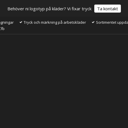
Behöver ni logotyp på kläder? Vi fixar tryck
Ta kontakt
ågningar
Tryck och märkning på arbetskläder
Sortimentet uppdat
Cfb