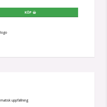
KÖP
slogo
matisk uppfällning 