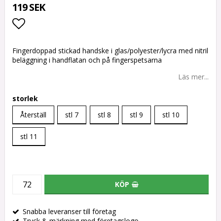
119 SEK
Lägg till i favoritlistan
Fingerdoppad stickad handske i glas/polyester/lycra med nitril
beläggning i handflatan och på fingerspetsarna
Läs mer...
storlek
Återställ
stl 7
stl 8
stl 9
stl 10
stl 11
KÖP
Snabba leveranser till företag
Tryck & märkning med företagslogo