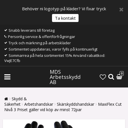
Behöver ni logotyp på kläder? Vi fixar tryck
Ta kontakt
Snabb leverans till företag
Personlig service & offertförfrågningar
Tryck och märkning på arbetskläder
Sortimentet uppdateras, varor fylls på kontinuerligt
Sommarrea på hela sortimentet 15% Använd rabattkod:
VwJE7Cfb
MDS
0
Arbetsskydd
AB
Skydd &
Säkerhet
Arbetshandskar
Skärskyddshandskar
MaxiFlex Cut
Nivå 3 Priset gäller vid köp av minst 72par