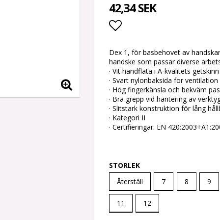
42,34 SEK
Lägg till i favoritlis
Dex 1, för basbehovet av handskar
handske som passar diverse arbets
· Vit handflata i A-kvalitets getskinn
· Svart nylonbaksida för ventilation
· Hög fingerkänsla och bekväm pa
· Bra grepp vid hantering av verkty
· Slitstark konstruktion för lång hål
· Kategori II
· Certifieringar: EN 420:2003+A1:
STORLEK
Återställ
7
8
9
11
12