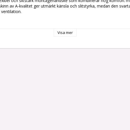
lexibel och slitstark montagehandske som kombinerar hög komfort me
tskinn av A-kvalitet ger utmärkt känsla och slitstyrka, medan den svart
 ventilation.

skinn av A-kvalitet för bra grepp och slitstyrka.

Visa mer
ylon för ökad smidighet och andningsförmåga.

ida för extra rörlighet och komfort.

 Getskinn ger en bekväm passform med hög fingerkänsla.

rkt skinn ger ett säkert grepp vid hantering av verktyg och material.

lonbaksidan förbättrar andningsförmågan och komforten vid längre ar
en

ng, finmekanik, underhåll och andra arbeten där smidighet, komfort 
009 – Allmänna krav på skyddshandskar.

:2018 (2122X) – Skydd mot mekaniska risker.
