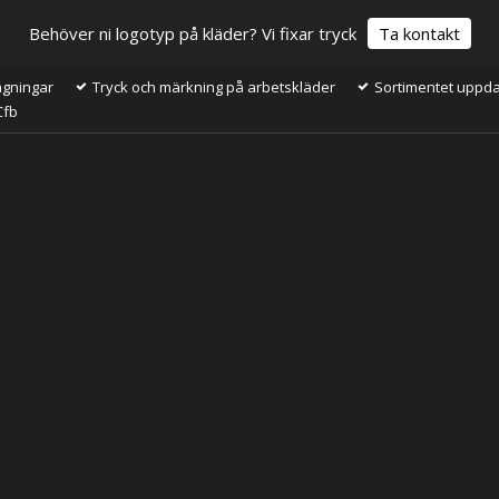
Behöver ni logotyp på kläder? Vi fixar tryck
Ta kontakt
ågningar
Tryck och märkning på arbetskläder
Sortimentet uppdat
Cfb