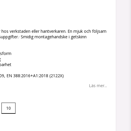
tan
 hos verkstaden eller hantverkaren. En mjuk och följsam
uppgifter.· Smidig montagehandske i getskinn
ssform
g
lbarhet
2009, EN 388:2016+A1:2018 (2122X)
Läs mer...
10