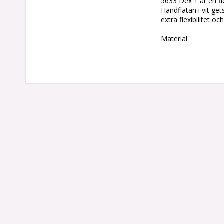
5633 Dex 1 är en f
Handflatan i vit ge
extra flexibilitet och
Material

✔ Handflata: Vit get
✔ Baksida: Svart n
✔ Tumme: Nylonbaks
Egenskaper

✔ Mjuk och smidig:
✔ Bra grepp: Slitsta
✔ Ventilerande: Ny
Användningsområd
Lämplig för monteri
krävs.

Certifieringar

✔ EN 420:2003+A1:2
✔ EN 388:2016 + A1
Kategori

Kategori II
