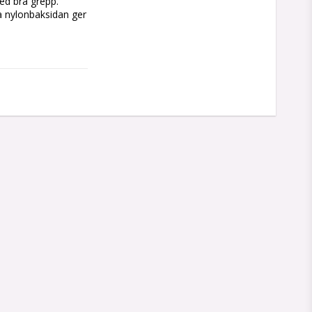
d bra grepp. 
a nylonbaksidan ger 
betspass.

och bra grepp 