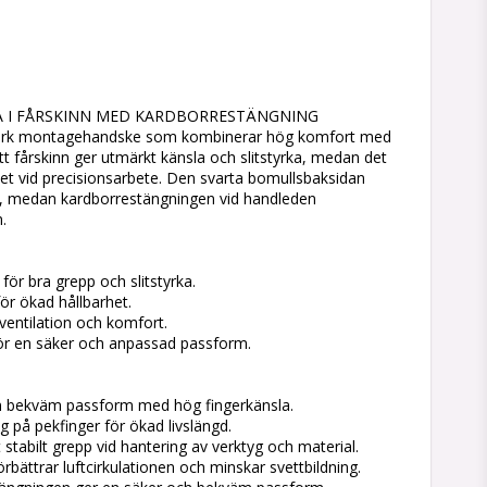
tan
A I FÅRSKINN MED KARDBORRESTÄNGNING
stark montagehandske som kombinerar hög komfort med
itt fårskinn ger utmärkt känsla och slitstyrka, medan det
rhet vid precisionsarbete. Den svarta bomullsbaksidan
nen, medan kardborrestängningen vid handleden
.
 för bra grepp och slitstyrka.
ör ökad hållbarhet.
ventilation och komfort.
för en säker och anpassad passform.
en bekväm passform med hög fingerkänsla.
ng på pekfinger för ökad livslängd.
t stabilt grepp vid hantering av verktyg och material.
bättrar luftcirkulationen och minskar svettbildning.