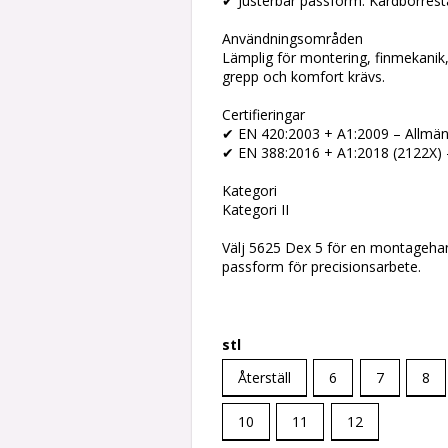
✔ Justerbar passform: Kardborres
Användningsområden
Lämplig för montering, finmekanik,
grepp och komfort krävs.
Certifieringar
✔ EN 420:2003 + A1:2009 – Allmän
✔ EN 388:2016 + A1:2018 (2122X) 
Kategori
Kategori II
Välj 5625 Dex 5 för en montageha
passform för precisionsarbete.
stl
Återställ
6
7
8
10
11
12