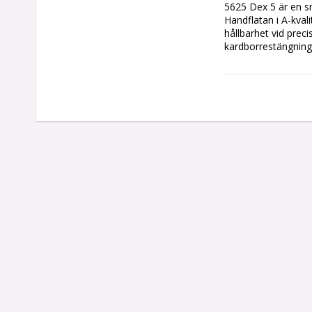
5625 Dex 5 är en s
Handflatan i A-kvali
hållbarhet vid prec
kardborrestängninge
Material

✔ Handflata: A-kvalit
✔ Förstärkning: Täc
✔ Baksida: Svart bo
✔ Stängning: Juster
Egenskaper

✔ Mjuk och smidig:
✔ Förstärkt slitstyr
✔ Bra grepp: Slitsta
✔ Ventilerande: Bom
✔ Justerbar passfo
Användningsområd
Lämplig för monteri
komfort krävs.

Certifieringar

✔ EN 420:2003 + A1