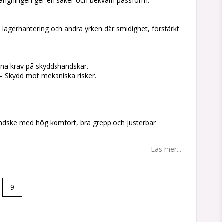
tängningen ger en säker och bekväm passform.
 lagerhantering och andra yrken där smidighet, förstärkt
na krav på skyddshandskar.
– Skydd mot mekaniska risker.
ndske med hög komfort, bra grepp och justerbar
Läs mer...
9