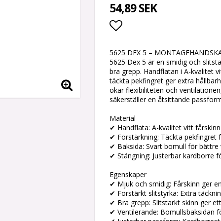
54,89 SEK
Lägg till i favoritlis
5625 DEX 5 – MONTAGEHANDSK
5625 Dex 5 är en smidig och slit
bra grepp. Handflatan i A-kvalitet v
täckta pekfingret ger extra hållba
ökar flexibiliteten och ventilatio
säkerställer en åtsittande passform
Material
✔ Handflata: A-kvalitet vitt fårskinn
✔ Förstärkning: Täckta pekfingret f
✔ Baksida: Svart bomull för bättre 
✔ Stängning: Justerbar kardborre 
Egenskaper
✔ Mjuk och smidig: Fårskinn ger 
✔ Förstärkt slitstyrka: Extra täckni
✔ Bra grepp: Slitstarkt skinn ger et
✔ Ventilerande: Bomullsbaksidan för