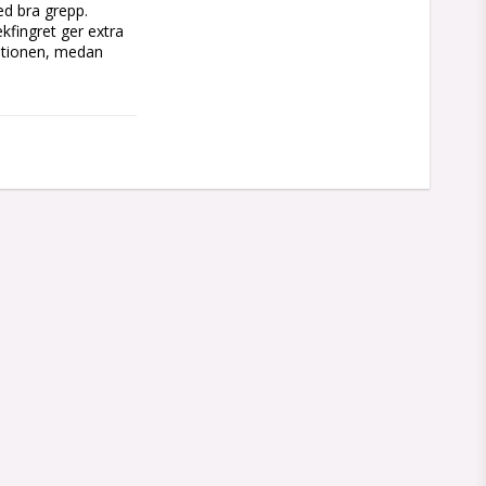
 bra grepp. 
kfingret ger extra 
ationen, medan 
kt grepp och 