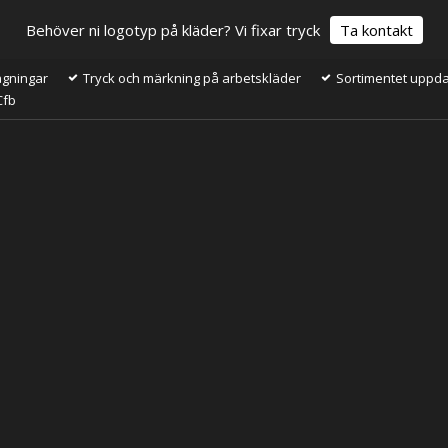
Behöver ni logotyp på kläder? Vi fixar tryck
Ta kontakt
ågningar
Tryck och märkning på arbetskläder
Sortimentet uppdat
Cfb