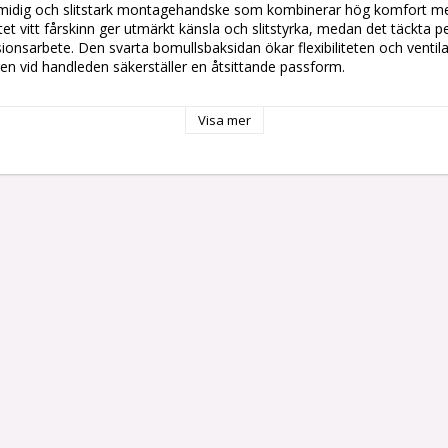
midig och slitstark montagehandske som kombinerar hög komfort med
tet vitt fårskinn ger utmärkt känsla och slitstyrka, medan det täckta pe
isionsarbete. Den svarta bomullsbaksidan ökar flexibiliteten och ventil
n vid handleden säkerställer en åtsittande passform.

Visa mer
et vitt fårskinn för bra grepp och slitstyrka.

kta pekfingret för ökad hållbarhet.

mull för bättre ventilation och komfort.

bar kardborre för en säker och anpassad passform.

 Fårskinn ger en bekväm passform med hög fingerkänsla.

ka: Extra täckning på pekfinger för ökad livslängd.

rkt skinn ger ett stabilt grepp vid hantering av verktyg och material.

ullsbaksidan förbättrar luftcirkulationen och minskar svettbildning.

rm: Kardborrestängningen ger en säker och bekväm passform.

en

ng, finmekanik, lagerhantering och andra yrken där smidighet, förstär
:2009 – Allmänna krav på skyddshandskar.
