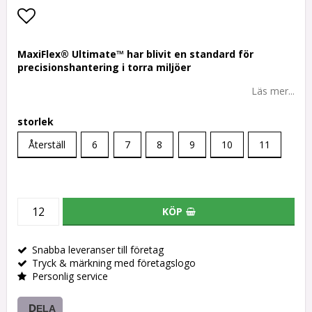
Lägg till i favoritlistan
MaxiFlex® Ultimate™ har blivit en standard för
precisionshantering i torra miljöer
Läs mer...
storlek
Återställ
6
7
8
9
10
11
KÖP
Snabba leveranser till företag
Tryck & märkning med företagslogo
Personlig service
DELA