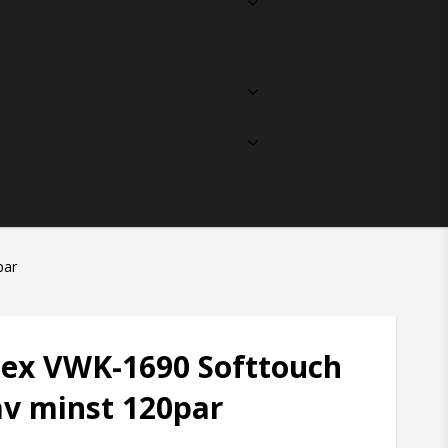
par
lex VWK-1690 Softtouch
av minst 120par