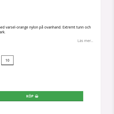
tan
med varsel-orange nylon på ovanhand. Extremt tunn och
ark.
Läs mer...
10
KÖP