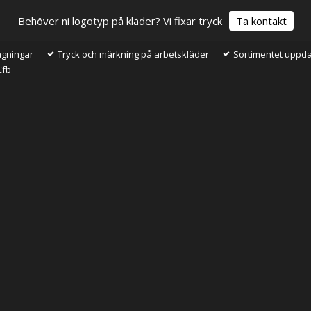
Behöver ni logotyp på kläder? Vi fixar tryck
Ta kontakt
ågningar
Tryck och märkning på arbetskläder
Sortimentet uppdat
Cfb