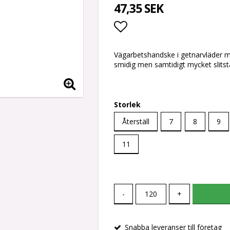
47,35 SEK
Lägg till i favoritlis
Vägarbetshandske i getnarvläder 
smidig men samtidigt mycket slitst
Storlek
Återställ
7
8
9
11
-
+
Snabba leveranser till företag