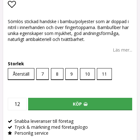
Lägg till i favoritlistan
Sömlös stickad handske i bambu/polyester som är doppad i
nitril i innerhanden och över fingertopparna. Bambufiber har
unika egenskaper som mjukhet, god andningsförmåga,
naturligt antibakteriell och tvättbarhet.
Läs mer...
Storlek
Återställ
7
8
9
10
11
KÖP
Snabba leveranser till företag
Tryck & märkning med företagslogo
Personlig service