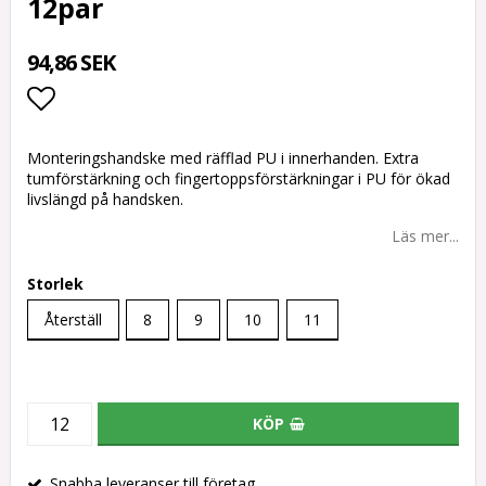
12par
94,86 SEK
Lägg till i favoritlistan
Monteringshandske med räfflad PU i innerhanden. Extra
tumförstärkning och fingertoppsförstärkningar i PU för ökad
livslängd på handsken.
Läs mer...
Storlek
Återställ
8
9
10
11
KÖP
Snabba leveranser till företag