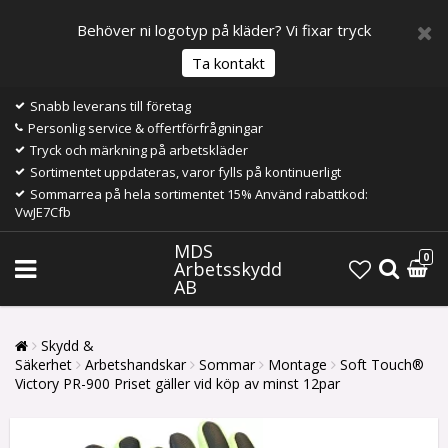
Behöver ni logotyp på kläder? Vi fixar tryck
Ta kontakt
Snabb leverans till företag
Personlig service & offertförfrågningar
Tryck och märkning på arbetskläder
Sortimentet uppdateras, varor fylls på kontinuerligt
Sommarrea på hela sortimentet 15% Använd rabattkod:
VwJE7Cfb
MDS
0
Arbetsskydd
AB
Skydd &
Säkerhet
Arbetshandskar
Sommar
Montage
Soft Touch®
Victory PR-900 Priset gäller vid köp av minst 12par