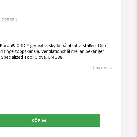
225 SEK
tan
 Poron® XRD™ ger extra skydd på utsatta ställen. Den
d fingertoppskänsla. Ventilationshål mellan pekfinger
 Specialized Tool Glove. EN 388.
Läs mer...
KÖP