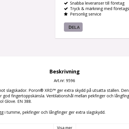
Snabba leveranser till företag
Tryck & märkning med företag
Personlig service
DELA
Beskrivning
Art.nr: 9596
mot slagskador. Poron® XRD™ ger extra skydd på utsatta ställen. Den
er god fingertoppskänsla. Ventilationshål mellan pekfinger och långfing
l Glove. EN 388.

 i tumme, pekfinger och långfinger ger extra slagskydd.

ar och tunt polyuretan material på insidan och handskens sidor ger fa
Visa mer