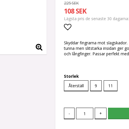
225 SEK
108 SEK
Lägsta pris de senaste 30 dagarna
Lägg till i favoritlis
Skyddar fingrarna mot slagskador.
tunna men slitstarka insidan ger go
och långfinger. Passar perfekt med
Storlek
Återställ
9
11
-
+