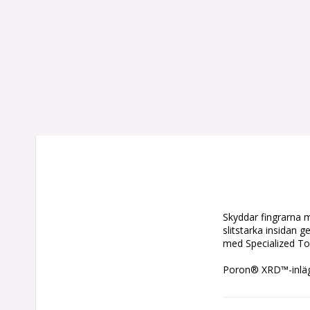
Skyddar fingrarna 
slitstarka insidan g
med Specialized Too
Poron® XRD™-inlägg
Förböjda fingertopp
fingertoppskänsla.
