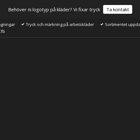
Behöver ni logotyp på kläder? Vi fixar tryck
Ta kontakt
ågningar
Tryck och märkning på arbetskläder
Sortimentet uppdat
Cfb