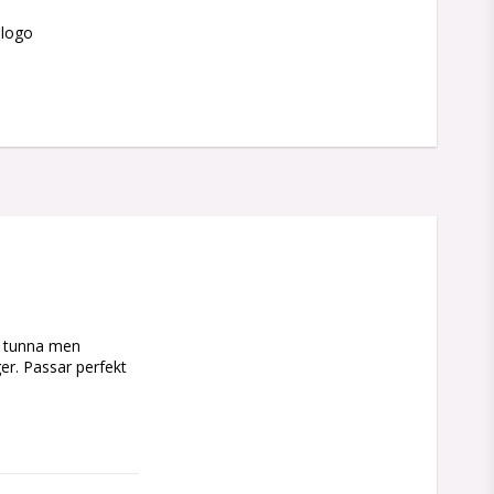
slogo
 tunna men 
er. Passar perfekt 
ntastisk 