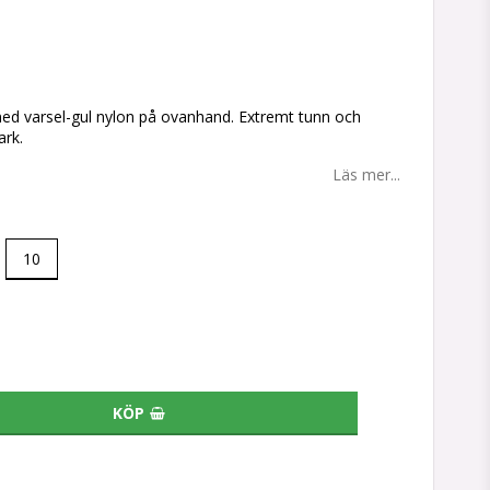
tan
ed varsel-gul nylon på ovanhand. Extremt tunn och
ark.
Läs mer...
10
KÖP