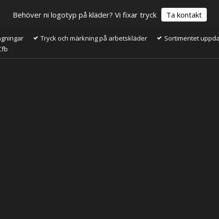
Behöver ni logotyp på kläder? Vi fixar tryck
Ta kontakt
ågningar
Tryck och märkning på arbetskläder
Sortimentet uppdat
Cfb