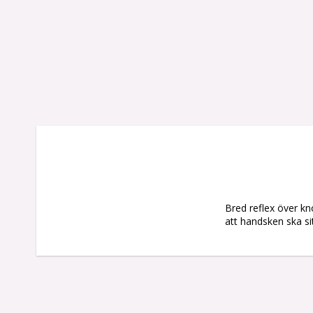
Bred reflex över kn
att handsken ska si