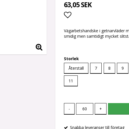
63,05 SEK
Lägg till i favoritlis
Vägarbetshandske i getnarvläder m
smidig men samtidigt mycket slitst
Storlek
Återställ
7
8
9
11
-
+
Snabba leveranser till företag