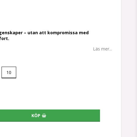
tan
 egenskaper – utan att kompromissa med
fort.
Läs mer...
10
KÖP