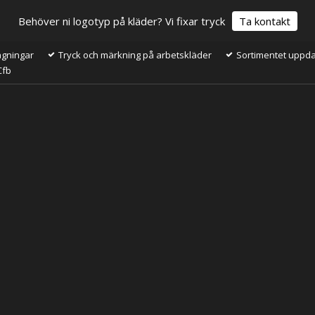
Behöver ni logotyp på kläder? Vi fixar tryck
Ta kontakt
ågningar
Tryck och märkning på arbetskläder
Sortimentet uppdat
Cfb