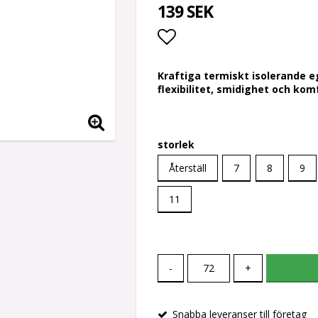
139 SEK
Lägg till i favoritlis
Kraftiga termiskt isolerande
flexibilitet, smidighet och kom
storlek
Återställ
7
8
9
11
-
+
Snabba leveranser till företag