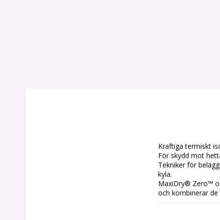
Kraftiga termiskt i
För skydd mot hetta
Tekniker för beläg
kyla. 

MaxiDry® Zero™ omf
och kombinerar de
Denna teknologi erb
av en beläggning som