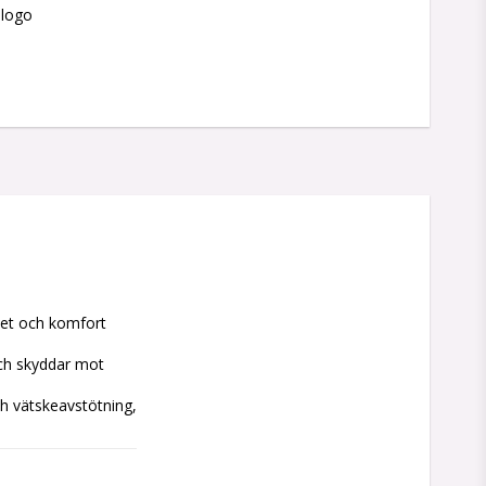
slogo
het och komfort

ch skyddar mot 
 vätskeavstötning, 
tivitet, med hjälp 