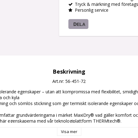
Tryck & märkning med företag
Personlig service
DELA
Beskrivning
Art.nr: 56-451-72
solerande egenskaper – utan att kompromissa med flexibilitet, smidig
 och kyla

gning och sömlös stickning som ger termiskt isolerande egenskaper o
attar grundvärderingarna i märket MaxiDry® vad gäller komfort och
 här egenskaperna med vår teknologiplattform THERMtech®.

juder termisk resistens till och med -10°C inuti handsken under hög ak
Visa mer
 utformats för att förbli flexibel i temperaturer till och med -30°C.
