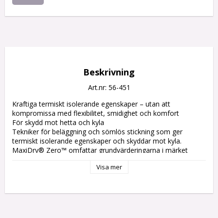
Beskrivning
Art.nr: 56-451
Kraftiga termiskt isolerande egenskaper – utan att 
kompromissa med flexibilitet, smidighet och komfort

För skydd mot hetta och kyla

Tekniker för beläggning och sömlös stickning som ger 
termiskt isolerande egenskaper och skyddar mot kyla. 

MaxiDry® Zero™ omfattar grundvärderingarna i märket 
MaxiDry® vad gäller komfort och vätskeavstötning, och 
Visa mer
kombinerar de här egenskaperna med vår teknologiplattform 
THERMtech®.

Denna teknologi erbjuder termisk resistens till och med -10°C 
inuti handsken under hög aktivitet, med hjälp av en 
beläggning som utformats för att förbli flexibel i 
temperaturer till och med -30°C.
