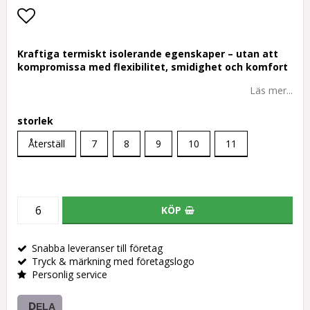
Lägg till i favoritlistan
Kraftiga termiskt isolerande egenskaper – utan att
kompromissa med flexibilitet, smidighet och komfort
Läs mer...
storlek
Återställ
7
8
9
10
11
KÖP
Snabba leveranser till företag
Tryck & märkning med företagslogo
Personlig service
DELA