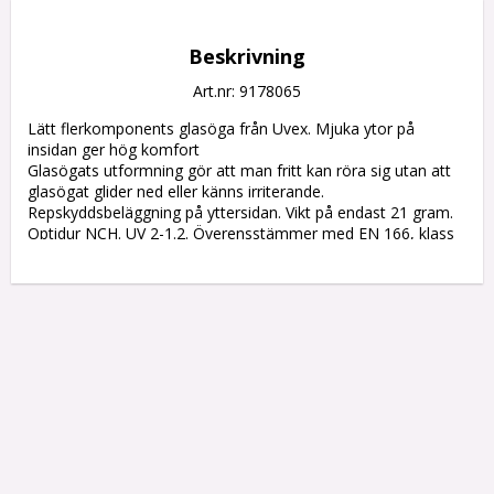
Beskrivning
Art.nr: 9178065
Lätt flerkomponents glasöga från Uvex. Mjuka ytor på 
insidan ger hög komfort

Glasögats utformning gör att man fritt kan röra sig utan att 
glasögat glider ned eller känns irriterande. 
Repskyddsbeläggning på yttersidan. Vikt på endast 21 gram. 
Optidur NCH. UV 2-1.2. Överensstämmer med EN 166, klass 
1F och EN 172. UV 400